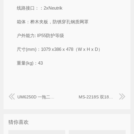
线路接口：：2xNeutrik
箱体：桦木夹板，防锈穿孔钢质网罩
户外能力: IP55防护等级
尺寸(mm)：1079 x386 x 478（W x H x D）
重量(kg)：43
UM6250D 一拖二无线头戴话筒
MS-2218S 双18寸线阵超低频扬声器
猜你喜欢