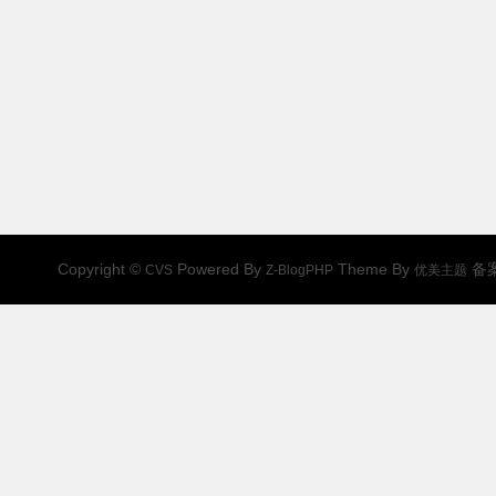
Copyright ©
Powered By
Theme By
备
CVS
Z-BlogPHP
优美主题